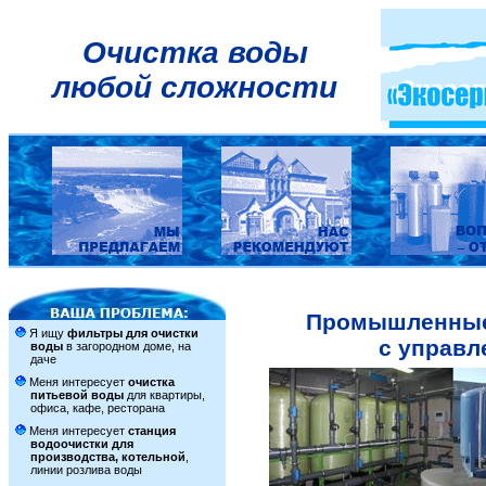
Очистка воды
любой сложности
Промышленные
Я ищу
фильтры для очистки
с управл
воды
в загородном доме, на
даче
Меня интересует
очистка
питьевой воды
для квартиры,
офиса, кафе, ресторана
Меня интересует
станция
водоочистки для
производства, котельной
,
линии розлива воды