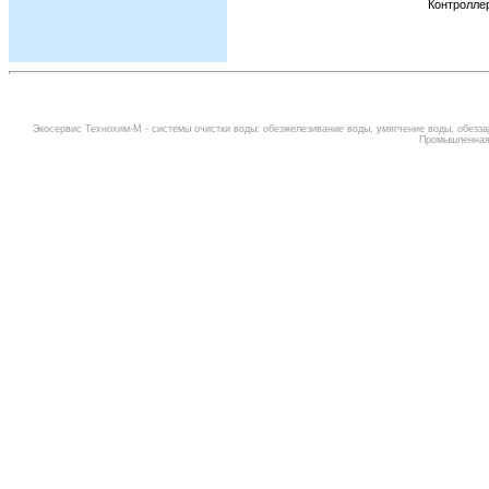
Контролле
Экосервис Технохим-М -
системы очистки воды
:
обезжелезивание воды
,
умягчение воды
,
обезза
Промышленная