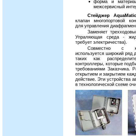
форма и материа
межсервисный инте
Стейджер AquaMati
клапан многопортовой кон
для управления диафрагмен
Заменяет трехходовы
Упраляющая среда - жид
требует электричества).
Совместно с кл
используется широкий ряд 
таких как распределит
контроллеры, которые подби
требованиями Заказчика. 
открытием и закрытием кажд
действие. Эти устройства а
в технологической схеме оч