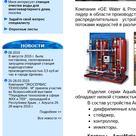
Меня интересует
станция
очистки воды для
Компания «GE Water & Pro
многоквартирного дома
,
поселка
лидер в области производст
распределительных устро
Задайте свой вопрос
специалисту
потоками жидкостей в разл
Опросные листы
08.2015
В августе 2015 г. была
поставлена, смонтирована и
запущена очередная станция
водоподготовки
производительностью 3,5 куб.м/
час в городе Щелково.
25-28.03.2015
Компания "ЭКОСЕРВИС
ТЕХНОХИМ - М" приняла участие
Изделия серии AquaM
во Всероссийской выставке
"Передовые технологии в сфере
обладают низкой стоимость
ЖКХ и ТЕК" , прошедшей в
В состав устройства 
Республике Крым , г. Алушта 25-
28 марта 2015 г.
диафрагменные кла
Подробнее >>
стейджер,
Все новости >>
контроллер,
инжекторы.
Клапаны AquaMatic