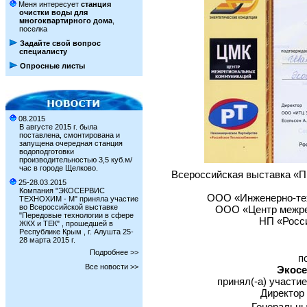
Меня интересует
станция
очистки воды для
многоквартирного дома
,
поселка
Задайте свой вопрос
специалисту
Опросные листы
08.2015
В августе 2015 г. была
поставлена, смонтирована и
запущена очередная станция
водоподготовки
производительностью 3,5 куб.м/
час в городе Щелково.
Всероссийская выставка
25-28.03.2015
Компания "ЭКОСЕРВИС
ООО «Инженерно-те
ТЕХНОХИМ - М" приняла участие
во Всероссийской выставке
ООО «Центр межре
"Передовые технологии в сфере
НП «Росс
ЖКХ и ТЕК" , прошедшей в
Республике Крым , г. Алушта 25-
28 марта 2015 г.
Подробнее >>
п
Все новости >>
Экосе
принял(-а) участи
Директор
Генеральн