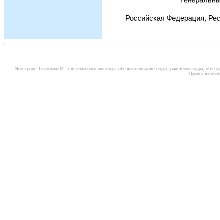
Российская Федерация, Рес
Экосервис Технохим-М -
системы очистки воды
:
обезжелезивание воды
,
умягчение воды
,
обезза
Промышленная