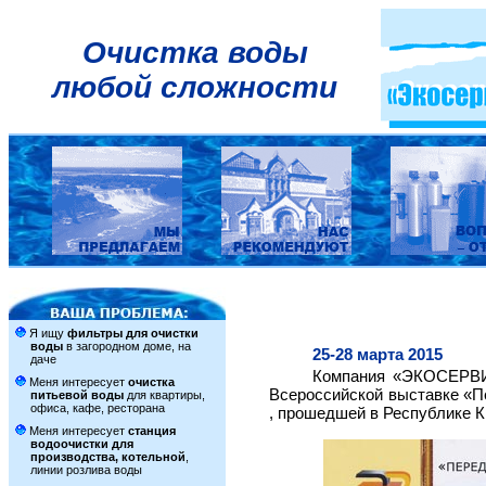
Очистка воды
любой сложности
Я ищу
фильтры для очистки
воды
в загородном доме, на
25-28 марта 2015
даче
Компания «ЭКОСЕРВИ
Меня интересует
очистка
Всероссийской выставке «П
питьевой воды
для квартиры,
офиса, кафе, ресторана
, прошедшей в Республике Кр
Меня интересует
станция
водоочистки для
производства, котельной
,
линии розлива воды